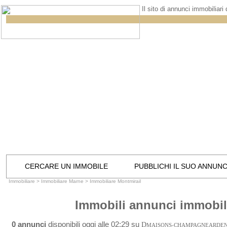
Il sito di annunci immobiliari
CERCARE UN IMMOBILE
PUBBLICHI IL SUO ANNUN
Immobiliare
>
Immobiliare Marne
>
Immobiliare Montmirail
Immobili annunci immobili
0 annunci
disponibili oggi alle 02:29 su
D
MAISONS-CHAMPAGNEARDE