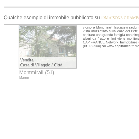
Qualche esempio di immobile pubblicato su
D
MAISONS-CHAMP
vicino a Montmirail, lasciatevi sedur
vista mozzafiato sulla valle del Pet
ospitare una grande famiglia con cinq
alberi da frutto e fiori viene monito
CAPIFRANCE Network Immobiliare - Il
(rif. 182900) su www.capifrance.fr 
Vendita
Casa di Villaggio / Città
Montmirail (51)
Marne