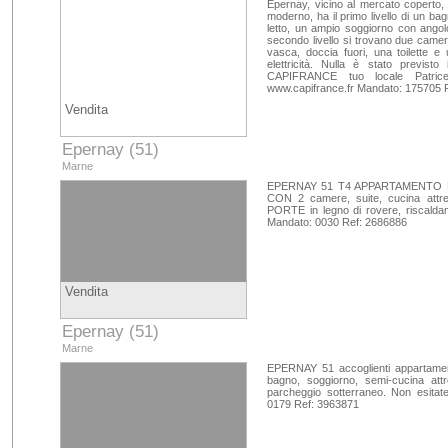
Epernay, vicino al mercato coperto, l
moderno, ha il primo livello di un b
letto, un ampio soggiorno con angol
secondo livello si trovano due camer
vasca, doccia fuori, una toilette e
elettricità. Nulla è stato previst
CAPIFRANCE tuo locale Patrice
www.capifrance.fr Mandato: 175705 
Vendita
Epernay (51)
Marne
EPERNAY 51 T4 APPARTAMENTO D
CON 2 camere, suite, cucina a
PORTE in legno di rovere, riscald
Mandato: 0030 Ref: 2686886
Vendita
Epernay (51)
Marne
EPERNAY 51 accoglienti appartamenti
bagno, soggiorno, semi-cucina attr
parcheggio sotterraneo. Non esita
0179 Ref: 3963871