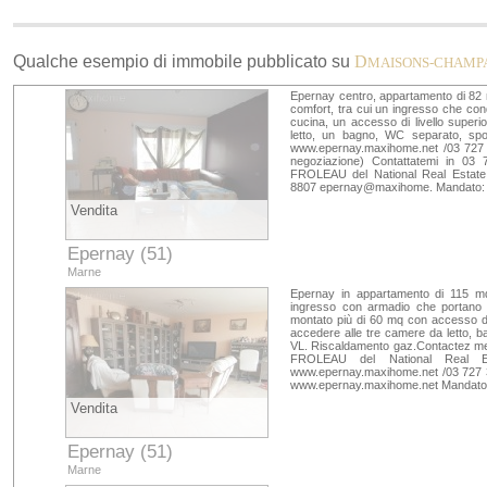
Qualche esempio di immobile pubblicato su
D
MAISONS-CHAMP
Epernay centro, appartamento di 82 mq
comfort, tra cui un ingresso che con
cucina, un accesso di livello supe
letto, un bagno, WC separato, spogli
www.epernay.maxihome.net /03 727 
negoziazione) Contattatemi in 03
FROLEAU del National Real Estate
8807 epernay@maxihome. Mandato: 
Vendita
Epernay (51)
Marne
Epernay in appartamento di 115 m
ingresso con armadio che portano 
montato più di 60 mq con accesso da
accedere alle tre camere da letto, 
VL. Riscaldamento gaz.Contactez me
FROLEAU del National Real Es
www.epernay.maxihome.net /03 727 
www.epernay.maxihome.net Mandato:
Vendita
Epernay (51)
Marne