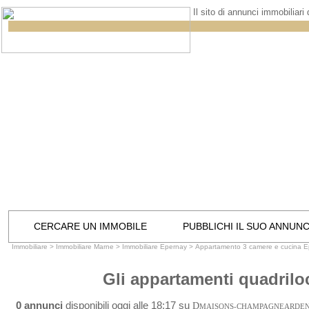
Il sito di annunci immobiliari
CERCARE UN IMMOBILE
PUBBLICHI IL SUO ANNUN
Immobiliare
>
Immobiliare Marne
>
Immobiliare Epernay
>
Appartamento 3 camere e cucina 
Gli appartamenti quadrilo
0 annunci
disponibili oggi alle 18:17 su
D
MAISONS-CHAMPAGNEARDE